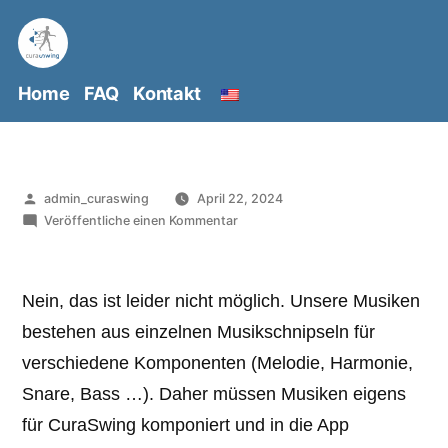
Zum
Inhalt
springen
Home
FAQ
Kontakt
Veröffentlicht
admin_curaswing
April 22, 2024
von
zu
Veröffentliche einen Kommentar
Kann
ich
selbst
Nein, das ist leider nicht möglich. Unsere Musiken
neue
bestehen aus einzelnen Musikschnipseln für
Musiken
in
verschiedene Komponenten (Melodie, Harmonie,
CuraSwing
Snare, Bass …). Daher müssen Musiken eigens
laden?
für CuraSwing komponiert und in die App